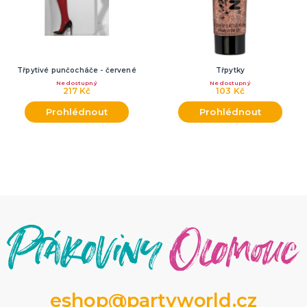
Třpytivé punčocháče - červené
Třpytky
Nedostupný
Nedostupný
217 Kč
103 Kč
Prohlédnout
Prohlédnout
eshop@partyworld.cz