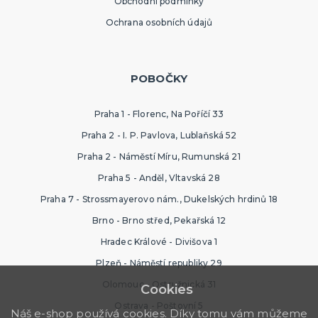
Obchodní podmínky
Ochrana osobních údajů
POBOČKY
Praha 1 - Florenc, Na Poříčí 33
Praha 2 - I. P. Pavlova, Lublaňská 52
Praha 2 - Náměstí Míru, Rumunská 21
Praha 5 - Anděl, Vltavská 28
Praha 7 - Strossmayerovo nám., Dukelských hrdinů 18
Brno - Brno střed, Pekařská 12
Hradec Králové - Divišova 1
Plzeň - Náměstí republiky 29
Olomouc - Ostružnická 31
Cookies
Ostrava - Poštovní 5
Náš e-shop používá cookies. Díky tomu vám můžeme