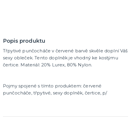
Korunky a čelenky
Balónky na rozlučku
Party nádobí
Brýle na rozlučku
Dárkové tašky
Fotokoutek
Girlandy na rozlučku
Konfety na rozlučku
Podvazky a placky s nápisem
Dekorace na rozlučku
Doplňky pro budoucí nevěstu
Doplňky pro družičky
Doplňky pro budoucího ženicha
Doplňky pro mládence
Hry na rozlučku se svobodou
DALŠÍ KATEGORIE
NOVINKY !
Nové kostýmy a doplňky
Popis produktu
Třpytivé punčocháče v červené barvě skvěle doplní Váš
sexy obleček. Tento doplněk je vhodný ke kostýmu
čertice. Materiál: 20% Lurex, 80% Nylon.
Pojmy spojené s tímto produktem: červené
punčocháče, třpytivé, sexy doplněk, čertice, p/