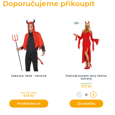
Doporučujeme přikoupit
Sada pro čerta - červená
Dámský kostým sexy čertice
červený
Skladem
707 Kč
Není skladem
635 Kč
Prohlédnout
Do košíku