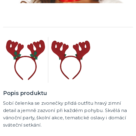
Korunky a čelenky
Balónky na rozlučku
Party nádobí
Brýle na rozlučku
Dárkové tašky
Fotokoutek
Girlandy na rozlučku
Konfety na rozlučku
Podvazky a placky s nápisem
Dekorace na rozlučku
Doplňky pro budoucí nevěstu
Doplňky pro družičky
Doplňky pro budoucího ženicha
Doplňky pro mládence
Hry na rozlučku se svobodou
DALŠÍ KATEGORIE
NOVINKY !
Nové kostýmy a doplňky
Popis produktu
Sobí čelenka se zvonečky přidá outfitu hravý zimní
detail a jemně zazvoní při každém pohybu. Skvělá na
vánoční party, školní akce, tematické oslavy i domácí
sváteční setkání.