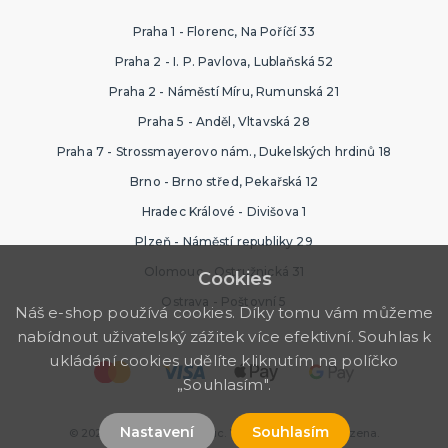
Praha 1 - Florenc, Na Poříčí 33
Praha 2 - I. P. Pavlova, Lublaňská 52
Praha 2 - Náměstí Míru, Rumunská 21
Praha 5 - Anděl, Vltavská 28
Praha 7 - Strossmayerovo nám., Dukelských hrdinů 18
Brno - Brno střed, Pekařská 12
Hradec Králové - Divišova 1
Plzeň - Náměstí republiky 29
Olomouc - Ostružnická 31
Cookies
Ostrava - Poštovní 5
Náš e-shop používá cookies. Díky tomu vám můžeme
nabídnout uživatelský zážitek více efektivní. Souhlas k
ukládání cookies udělíte kliknutím na políčko
„Souhlasím".
Nastavení
Souhlasím
© 2026 Ptákoviny Olomouc. Všechna práva vyhrazena.