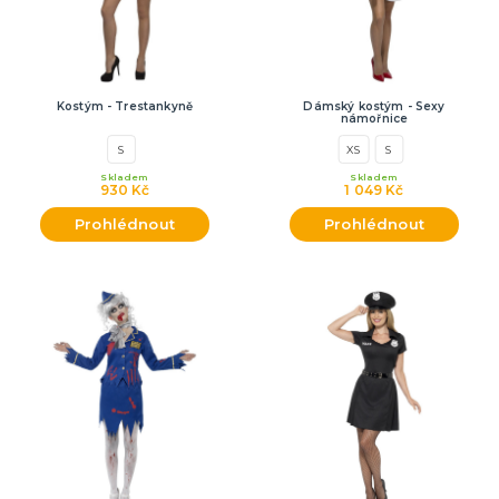
Kostým - Trestankyně
Dámský kostým - Sexy
námořnice
S
XS
S
Skladem
Skladem
930 Kč
1 049 Kč
Prohlédnout
Prohlédnout