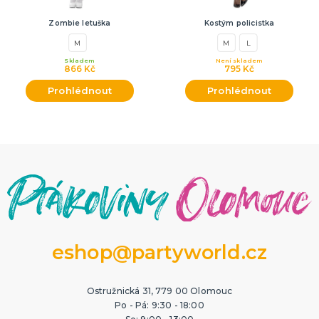
Zombie letuška
Kostým policistka
M
M
L
Skladem
Není skladem
866 Kč
795 Kč
Prohlédnout
Prohlédnout
eshop@partyworld.cz
Ostružnická 31, 779 00 Olomouc
Po - Pá: 9:30 - 18:00