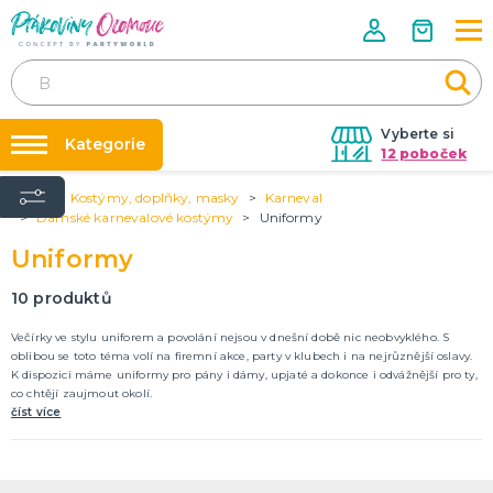
Vyberte si
Kategorie
12 poboček
Úvod
Kostýmy, doplňky, masky
Karneval
Půjčovna kostýmů
VÝZDOBA NA PÁRTY
Dámské karnevalové kostýmy
Uniformy
Narozeninové oslavy
Párty výzdoba na klíč
Uniformy
Tématické párty
Nafukování balónků
Balónky latexové
10
produktů
Obří balónky (1m)
Svíčky a fontány
Ostatní dekorace
Pozvánky
Dětská párty
Párty a oslavy dle typu
Dekorace a doplňky
EKO produkty
Balení dárků
Balónky a hélium
DALŠÍ KATEGORIE
Prodejny
Večírky ve stylu uniforem a povolání nejsou v dnešní době nic neobvyklého. S
Rozvoz
oblibou se toto téma volí na firemní akce, party v klubech i na nejrůznější oslavy.
KOSTÝMY, DOPLŇKY, MASKY
K dispozici máme uniformy pro pány i dámy, upjaté a dokonce i odvážnější pro ty,
Párty Blog
Valentýn
co chtějí zaujmout okolí.
Kostýmy do páru
číst více
O nás
Karneval
Kariéra
Halloween
Mikuláš, čert a anděl
Vánoce
Čarodějnice
DALŠÍ KATEGORIE
Kontakt