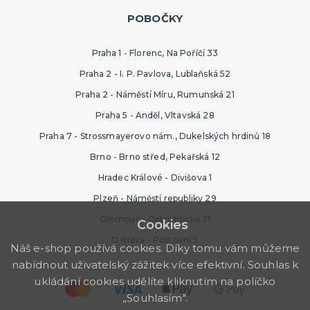
POBOČKY
Praha 1 - Florenc, Na Poříčí 33
Praha 2 - I. P. Pavlova, Lublaňská 52
Praha 2 - Náměstí Míru, Rumunská 21
Praha 5 - Anděl, Vltavská 28
Praha 7 - Strossmayerovo nám., Dukelských hrdinů 18
Brno - Brno střed, Pekařská 12
Hradec Králové - Divišova 1
Plzeň - Náměstí republiky 29
Olomouc - Ostružnická 31
Cookies
Ostrava - Poštovní 5
Náš e-shop používá cookies. Díky tomu vám můžeme
nabídnout uživatelský zážitek více efektivní. Souhlas k
ukládání cookies udělíte kliknutím na políčko
„Souhlasím".