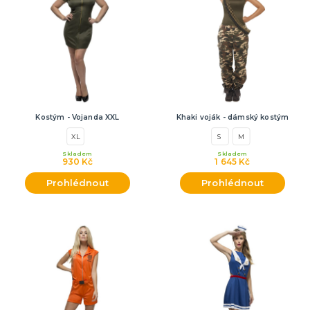
Kostým - Vojanda XXL
Khaki voják - dámský kostým
XL
S
M
Skladem
Skladem
930 Kč
1 645 Kč
Prohlédnout
Prohlédnout