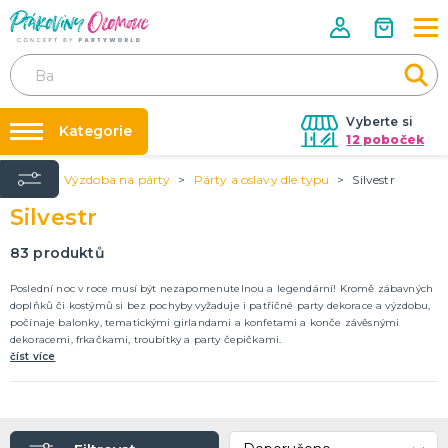
Vyberte si
Kategorie
12 poboček
Úvod
Výzdoba na párty
Párty a oslavy dle typu
Silvestr
Půjčovna kostýmů
VÝZDOBA NA PÁRTY
Silvestr
Narozeninové oslavy
Párty výzdoba na klíč
Tématické párty
Nafukování balónků
83
produktů
Balónky latexové
Obří balónky (1m)
Svíčky a fontány
Ostatní dekorace
Pozvánky
Dětská párty
Párty a oslavy dle typu
Dekorace a doplňky
EKO produkty
Balení dárků
Balónky a hélium
DALŠÍ KATEGORIE
Prodejny
Poslední noc v roce musí být nezapomenutelnou a legendární! Kromě zábavných
doplňků či kostýmů si bez pochyby vyžaduje i patřičné party dekorace a výzdobu,
Rozvoz
počínaje balonky, tematickými girlandami a konfetami a konče závěsnými
KOSTÝMY, DOPLŇKY, MASKY
dekoracemi, frkačkami, troubítky a party čepičkami.
Párty Blog
Valentýn
číst více
Kostýmy do páru
O nás
Karneval
Kariéra
Halloween
Mikuláš, čert a anděl
Vánoce
Čarodějnice
DALŠÍ KATEGORIE
Kontakt