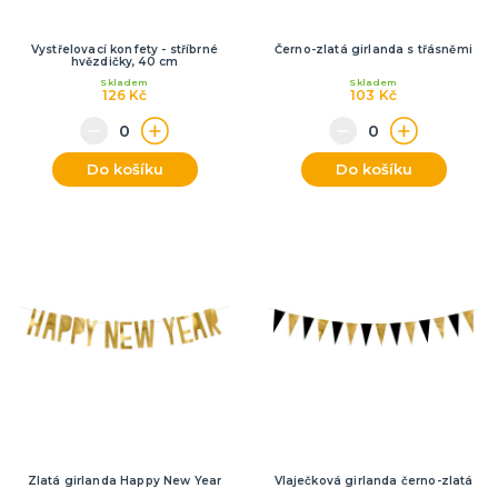
Vystřelovací konfety - stříbrné
Černo-zlatá girlanda s třásněmi
hvězdičky, 40 cm
Skladem
Skladem
126 Kč
103 Kč
Do košíku
Do košíku
Zlatá girlanda Happy New Year
Vlaječková girlanda černo-zlatá