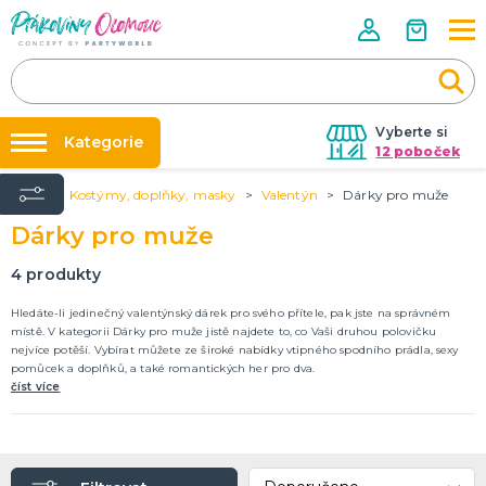
Vyberte si
Kategorie
12 poboček
Úvod
Kostýmy, doplňky, masky
Valentýn
Dárky pro muže
Půjčovna kostýmů
VÝZDOBA NA PÁRTY
Dárky pro muže
Narozeninové oslavy
Párty výzdoba na klíč
Tématické párty
Nafukování balónků
4
produkty
Balónky latexové
Obří balónky (1m)
Svíčky a fontány
Ostatní dekorace
Pozvánky
Dětská párty
Párty a oslavy dle typu
Dekorace a doplňky
EKO produkty
Balení dárků
Balónky a hélium
DALŠÍ KATEGORIE
Prodejny
Hledáte-li jedinečný valentýnský dárek pro svého přítele, pak jste na správném
místě. V kategorii Dárky pro muže jistě najdete to, co Vaši druhou polovičku
Rozvoz
nejvíce potěší. Vybírat můžete ze široké nabídky vtipného spodního prádla, sexy
KOSTÝMY, DOPLŇKY, MASKY
pomůcek a doplňků, a také romantických her pro dva.
Párty Blog
Valentýn
číst více
Kostýmy do páru
O nás
Karneval
Kariéra
Halloween
Mikuláš, čert a anděl
Vánoce
Čarodějnice
DALŠÍ KATEGORIE
Kontakt