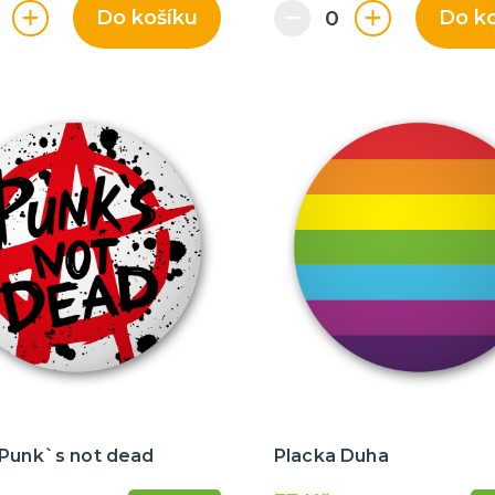
Do košíku
Do k
 Punk`s not dead
Placka Duha