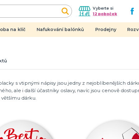
Vyberte si
12 poboček
oba na klíč
Nafukování balónků
Prodejny
Rozv
y, doplňky, masky
Dárky a žertíky
ktů
n
Originální dárky
 do páru
Žertovné předměty
l
Stolní hry
 placky s vtipnými nápisy jsou jedny z nejoblíbenějších d
tegorie
en
 čert a anděl
nice
ho, ale i další účastníky oslavy, navíc jsou cenově dostu
 většímu dárku.
í se svobodou
Novinky !
 rozlučku
Nové kostýmy a doplňky
 a čelenky
na rozlučku