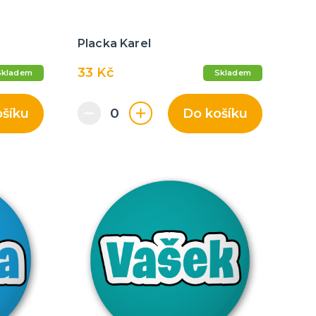
Placka Karel
33 Kč
Skladem
Skladem
ošíku
Do košíku