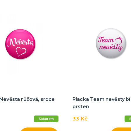
 Nevěsta růžová, srdce
Placka Team nevěsty bíl
prsten
33 Kč
Skladem