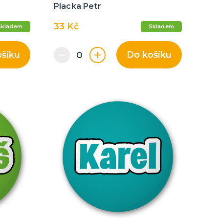
Placka Petr
33 Kč
Skladem
Skladem
ošíku
Do košíku