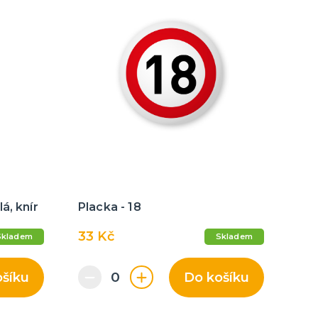
á, knír
Placka - 18
33 Kč
Skladem
Skladem
ošíku
Do košíku