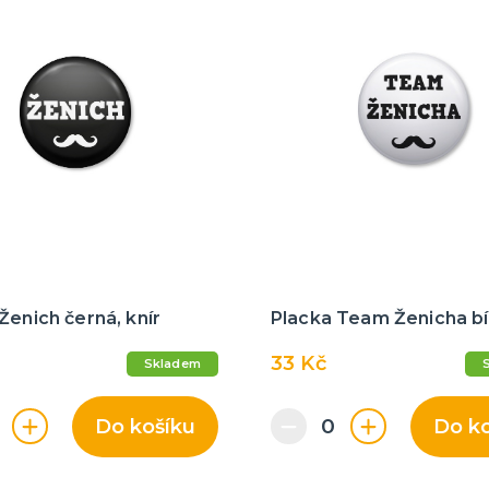
Ženich černá, knír
Placka Team Ženicha bíl
33 Kč
Skladem
Do košíku
Do k