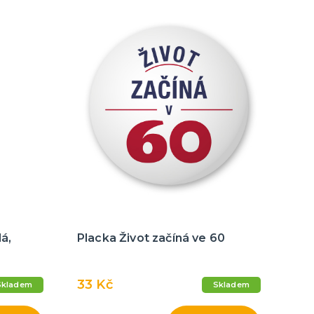
á,
Placka Život začíná ve 60
33 Kč
Skladem
Skladem