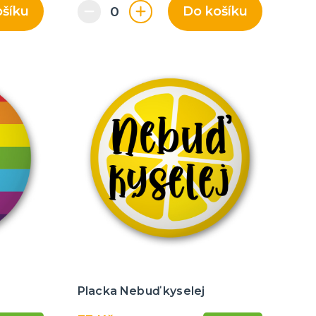
ošíku
Do košíku
Placka Nebuď kyselej