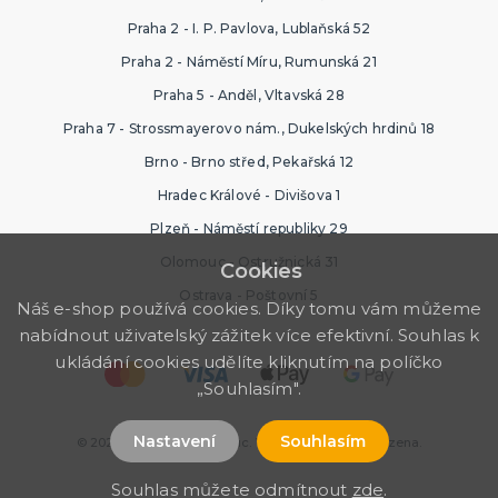
Praha 2 - I. P. Pavlova, Lublaňská 52
Praha 2 - Náměstí Míru, Rumunská 21
Praha 5 - Anděl, Vltavská 28
Praha 7 - Strossmayerovo nám., Dukelských hrdinů 18
Brno - Brno střed, Pekařská 12
Hradec Králové - Divišova 1
Plzeň - Náměstí republiky 29
Olomouc - Ostružnická 31
Cookies
Ostrava - Poštovní 5
Náš e-shop používá cookies. Díky tomu vám můžeme
nabídnout uživatelský zážitek více efektivní. Souhlas k
ukládání cookies udělíte kliknutím na políčko
„Souhlasím".
Nastavení
Souhlasím
© 2026 Ptákoviny Olomouc. Všechna práva vyhrazena.
Souhlas můžete odmítnout
zde
.