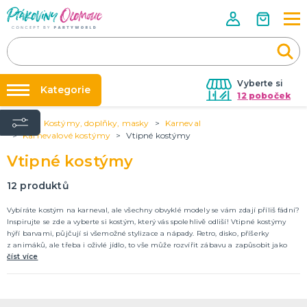
Vyberte si
Kategorie
12 poboček
Úvod
Kostýmy, doplňky, masky
Karneval
Půjčovna kostýmů
VÝZDOBA NA PÁRTY
Karnevalové kostýmy
Vtipné kostýmy
Narozeninové oslavy
Párty výzdoba na klíč
Vtipné kostýmy
Tématické párty
Nafukování balónků
Balónky latexové
12
produktů
Obří balónky (1m)
Svíčky a fontány
Ostatní dekorace
Pozvánky
Dětská párty
Párty a oslavy dle typu
Dekorace a doplňky
EKO produkty
Balení dárků
Balónky a hélium
DALŠÍ KATEGORIE
Prodejny
Vybíráte kostým na karneval, ale všechny obvyklé modely se vám zdají příliš fádní?
Rozvoz
Inspirujte se zde a vyberte si kostým, který vás spolehlivě odliší! Vtipné kostýmy
KOSTÝMY, DOPLŇKY, MASKY
hýří barvami, půjčují si všemožné stylizace a nápady. Retro, disko, příšerky
Párty Blog
Valentýn
z animáků, ale třeba i oživlé jídlo, to vše může rozvířit zábavu a zapůsobit jako
Kostýmy do páru
skutečná rozbuška smíchu!
číst více
O nás
Karneval
Kariéra
Halloween
Mikuláš, čert a anděl
Vánoce
Čarodějnice
DALŠÍ KATEGORIE
Kontakt