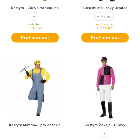
Kostým - Zářívá Harlequina
Luxusní cirkusový uvaděč
M
M (7-9 let)
Skladem
Není skladem
1 192 Kč
1 335 Kč
Prohlédnout
Prohlédnout
Kostým Mimoně - pro dospělé
Kostým Žokeje - růžový
M