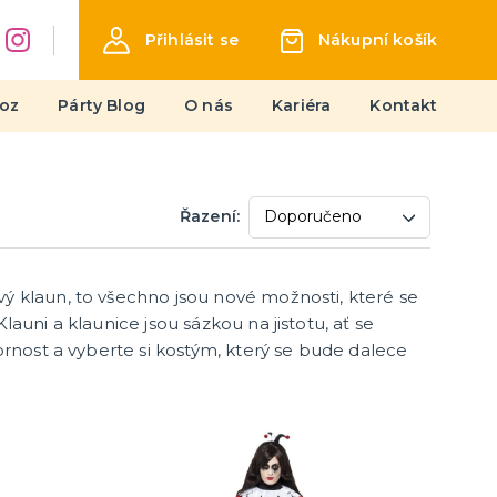
Přihlásit se
Nákupní košík
oz
Párty Blog
O nás
Kariéra
Kontakt
Stolní hry
Řazení:
Deskové hry
Karetní hry
Společenské hry na párty
ý klaun, to všechno jsou nové možnosti, které se
další kategorie
Strategické deskové hry
Logické hry - pro děti i dospělé
Vědomostní hry - pro dva a více
Společenské deskové hry pro dva
Erotické deskové hry pro dospělé
Hry a hlavolamy
Retro stolní hry
Deskové a karetní hry pro děti
Rychlé a zběsilé hry na postřeh!
Sportovní deskové hry
auni a klaunice jsou sázkou na jistotu, ať se
hráčů
hráče
ornost a vyberte si kostým, který se bude dalece