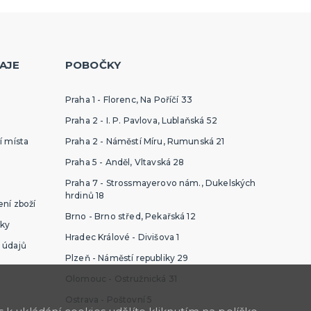
AJE
POBOČKY
Praha 1 - Florenc, Na Poříčí 33
Praha 2 - I. P. Pavlova, Lublaňská 52
í místa
Praha 2 - Náměstí Míru, Rumunská 21
Praha 5 - Anděl, Vltavská 28
Praha 7 - Strossmayerovo nám., Dukelských
hrdinů 18
ní zboží
Brno - Brno střed, Pekařská 12
ky
Hradec Králové - Divišova 1
 údajů
Plzeň - Náměstí republiky 29
Olomouc - Ostružnická 31
Ostrava - Poštovní 5