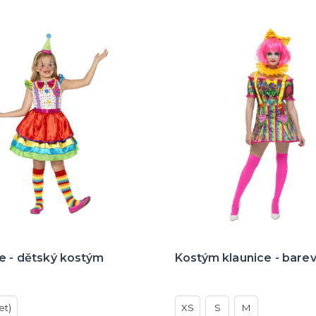
e - dětský kostým
Kostým klaunice - bare
let)
XS
S
M