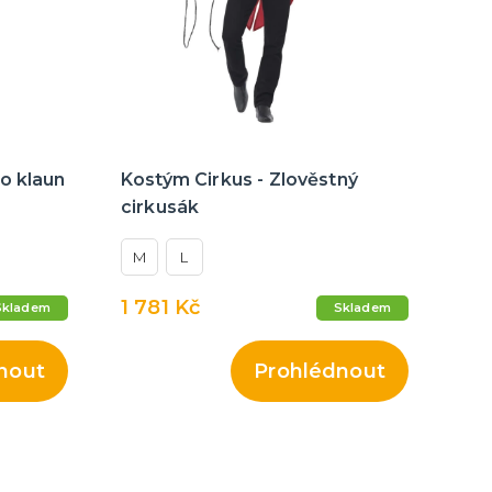
o klaun
Kostým Cirkus - Zlověstný
cirkusák
M
L
1 781 Kč
Skladem
Skladem
nout
Prohlédnout