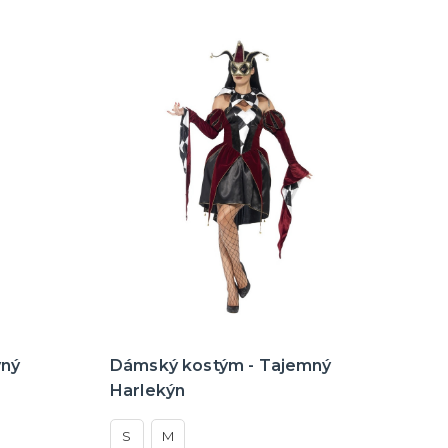
vný
Dámský kostým - Tajemný
Harlekýn
S
M