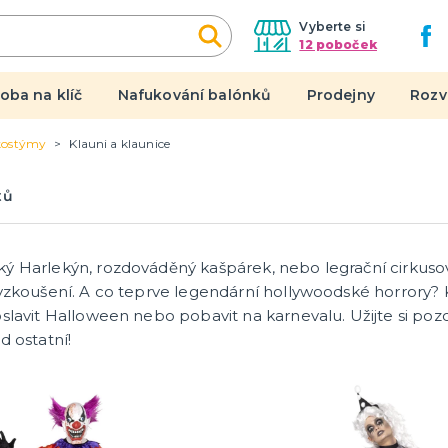
Vyberte si
12 poboček
oba na klíč
Nafukování balónků
Prodejny
Rozv
kostýmy
Klauni a klaunice
y, doplňky, masky
Dárky a žertíky
tů
n
Originální dárky
 do páru
Žertovné předměty
l
Stolní hry
ý Harlekýn, rozdováděný kašpárek, nebo legrační cirkusov
tegorie
en
 čert a anděl
nice
yzkoušení. A co teprve legendární hollywoodské horrory? Kl
slavit Halloween nebo pobavit na karnevalu. Užijte si poz
d ostatní!
í se svobodou
Novinky !
 rozlučku
Nové kostýmy a doplňky
 a čelenky
na rozlučku