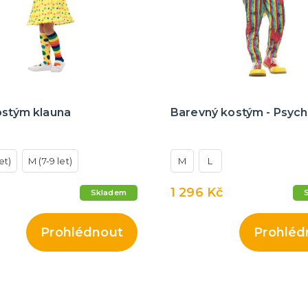
ostým klauna
Barevný kostým - Psych
let)
M (7-9 let)
M
L
1 296 Kč
Skladem
Prohlédnout
Prohléd