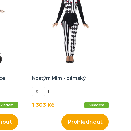
ce
Kostým Mim - dámský
S
L
1 303 Kč
Skladem
Skladem
nout
Prohlédnout