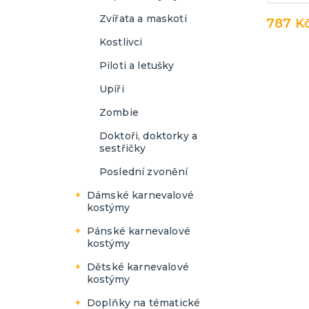
Krteček
1. narozeniny holka
Zvířata a maskoti
787 K
Lego Movie 2
1. narozeniny kluk
Kostlivci
Nerf
Piloti a letušky
Miraculous
Upíři
Tlapková patrola
Zombie
Doktoři, doktorky a
sestřičky
Poslední zvonění
Dámské karnevalové
kostýmy
Andělé, čerti a Mikuláši
Pánské karnevalové
kostýmy
Day of the Dead
Doktoři
Dětské karnevalové
Disco, retro a hippie
kostýmy
Mikuláš a Čert
Kalhoty
Filmové postavy
Piráti
Doplňky na tématické
Párty poncho