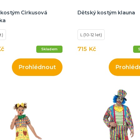
 kostým Cirkusová
Dětský kostým klauna
ka
t)
L (10-12 let)
Kč
715 Kč
Skladem
Prohlédnout
Prohléd