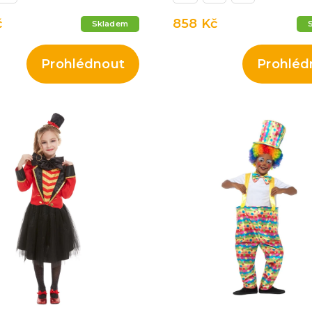
č
858 Kč
Skladem
Prohlédnout
Prohléd