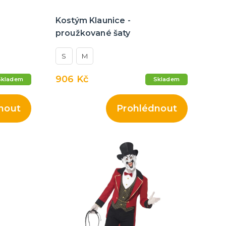
Kostým Klaunice -
proužkované šaty
S
M
906 Kč
Skladem
Skladem
nout
Prohlédnout