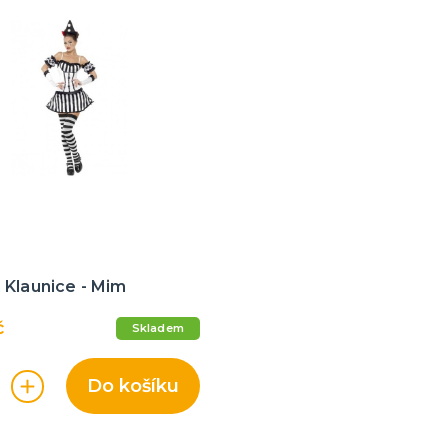
 Klaunice - Mim
č
Skladem
Do košíku