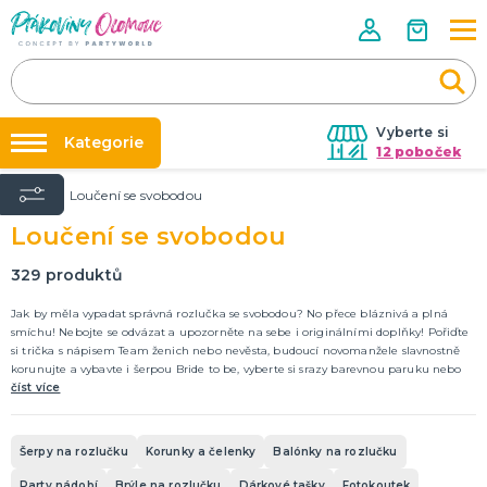
Vyberte si
Kategorie
12 poboček
Úvod
Loučení se svobodou
Půjčovna kostýmů
VÝZDOBA NA PÁRTY
Loučení se svobodou
Narozeninové oslavy
Párty výzdoba na klíč
Tématické párty
Nafukování balónků
329
produktů
Balónky latexové
Obří balónky (1m)
Svíčky a fontány
Ostatní dekorace
Pozvánky
Dětská párty
Párty a oslavy dle typu
Dekorace a doplňky
EKO produkty
Balení dárků
Balónky a hélium
DALŠÍ KATEGORIE
Prodejny
Jak by měla vypadat správná rozlučka se svobodou? No přece bláznivá a plná
smíchu! Nebojte se odvázat a upozorněte na sebe i originálními doplňky! Pořiďte
Rozvoz
si trička s nápisem Team ženich nebo nevěsta, budoucí novomanžele slavnostně
KOSTÝMY, DOPLŇKY, MASKY
korunujte a vybavte i šerpou Bride to be, vyberte si srazy barevnou paruku nebo
Párty Blog
Valentýn
obrovské brýle! A záležet si dejte i na výzdobě místa, kde budete slavit. Balónky,
číst více
Kostýmy do páru
konfety, vtipné nápisy, to vše musíte jako organizátor rozlučky se svobodou mít!
O nás
Buďte originální a užijte si večírek, na který budete v dobrém vzpomínat.
Karneval
Kariéra
Halloween
Mikuláš, čert a anděl
Vánoce
Čarodějnice
DALŠÍ KATEGORIE
Šerpy na rozlučku
Korunky a čelenky
Balónky na rozlučku
Kontakt
Party nádobí
Brýle na rozlučku
Dárkové tašky
Fotokoutek