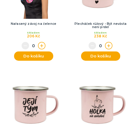
Nařasený závoj na čelence
Plecháček růžový - Být nevěsta
není prdel
Skladem
Skladem
206 Kč
238 Kč
Do košíku
Do košíku