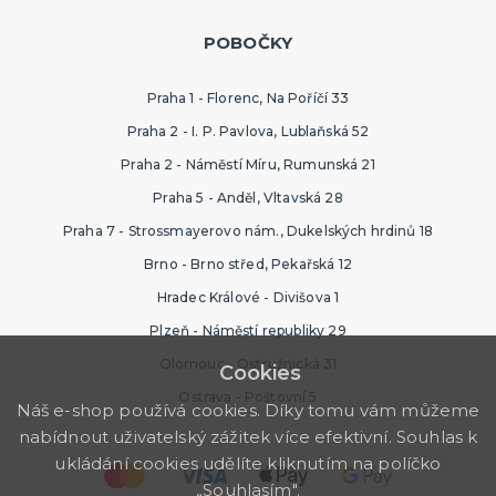
POBOČKY
Praha 1 - Florenc, Na Poříčí 33
Praha 2 - I. P. Pavlova, Lublaňská 52
Praha 2 - Náměstí Míru, Rumunská 21
Praha 5 - Anděl, Vltavská 28
Praha 7 - Strossmayerovo nám., Dukelských hrdinů 18
Brno - Brno střed, Pekařská 12
Hradec Králové - Divišova 1
Plzeň - Náměstí republiky 29
Olomouc - Ostružnická 31
Cookies
Ostrava - Poštovní 5
Náš e-shop používá cookies. Díky tomu vám můžeme
nabídnout uživatelský zážitek více efektivní. Souhlas k
ukládání cookies udělíte kliknutím na políčko
„Souhlasím".