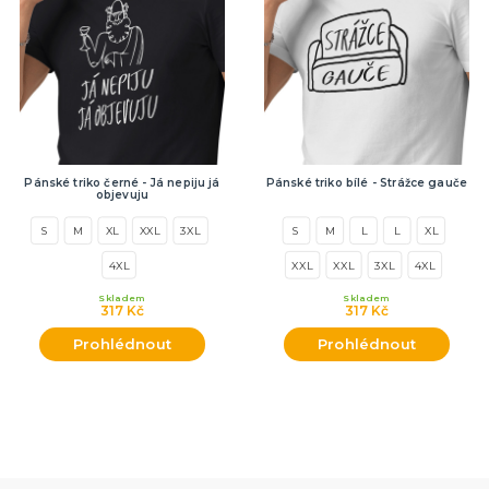
Pánské triko černé - Já nepiju já
Pánské triko bílé - Strážce gauče
objevuju
S
M
XL
XXL
3XL
S
M
L
L
XL
4XL
XXL
XXL
3XL
4XL
Skladem
Skladem
317 Kč
317 Kč
Prohlédnout
Prohlédnout