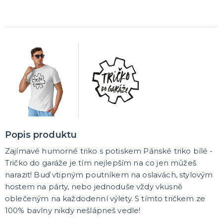
Korunky a čelenky
Balónky na rozlučku
Party nádobí
Brýle na rozlučku
Dárkové tašky
Fotokoutek
Girlandy na rozlučku
Konfety na rozlučku
Podvazky a placky s nápisem
Dekorace na rozlučku
Doplňky pro budoucí nevěstu
Doplňky pro družičky
Doplňky pro budoucího ženicha
Doplňky pro mládence
Hry na rozlučku se svobodou
DALŠÍ KATEGORIE
NOVINKY !
Nové kostýmy a doplňky
Popis produktu
Zajímavé humorné triko s potiskem Pánské triko bílé -
Tričko do garáže je tím nejlepším na co jen můžeš
narazit! Buď vtipným poutníkem na oslavách, stylovým
hostem na párty, nebo jednoduše vždy vkusně
oblečeným na každodenní výlety. S tímto tričkem ze
100% bavlny nikdy nešlápneš vedle!