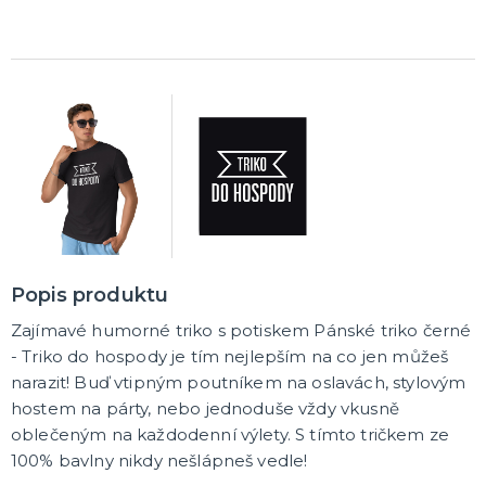
Korunky a čelenky
Balónky na rozlučku
Party nádobí
Brýle na rozlučku
Dárkové tašky
Fotokoutek
Girlandy na rozlučku
Konfety na rozlučku
Podvazky a placky s nápisem
Dekorace na rozlučku
Doplňky pro budoucí nevěstu
Doplňky pro družičky
Doplňky pro budoucího ženicha
Doplňky pro mládence
Hry na rozlučku se svobodou
DALŠÍ KATEGORIE
NOVINKY !
Nové kostýmy a doplňky
Popis produktu
Zajímavé humorné triko s potiskem Pánské triko černé
- Triko do hospody je tím nejlepším na co jen můžeš
narazit! Buď vtipným poutníkem na oslavách, stylovým
hostem na párty, nebo jednoduše vždy vkusně
oblečeným na každodenní výlety. S tímto tričkem ze
100% bavlny nikdy nešlápneš vedle!