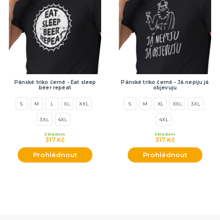
Pánské triko černé - Eat sleep
Pánské triko černé - Já nepiju já
beer repeat
objevuju
S
M
L
XL
XXL
S
M
XL
XXL
3XL
3XL
4XL
4XL
Skladem
Skladem
317 Kč
317 Kč
Prohlédnout
Prohlédnout