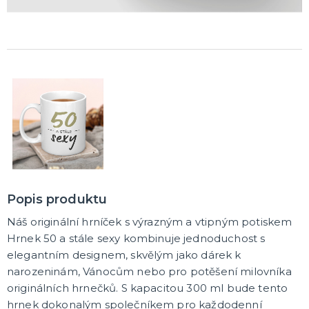
Korunky a čelenky
Balónky na rozlučku
Party nádobí
Brýle na rozlučku
Dárkové tašky
Fotokoutek
Girlandy na rozlučku
Konfety na rozlučku
Podvazky a placky s nápisem
Dekorace na rozlučku
Doplňky pro budoucí nevěstu
Doplňky pro družičky
Doplňky pro budoucího ženicha
Doplňky pro mládence
Hry na rozlučku se svobodou
DALŠÍ KATEGORIE
NOVINKY !
Nové kostýmy a doplňky
Popis produktu
Náš originální hrníček s výrazným a vtipným potiskem
Hrnek 50 a stále sexy kombinuje jednoduchost s
elegantním designem, skvělým jako dárek k
narozeninám, Vánocům nebo pro potěšení milovníka
originálních hrnečků. S kapacitou 300 ml bude tento
hrnek dokonalým společníkem pro každodenní