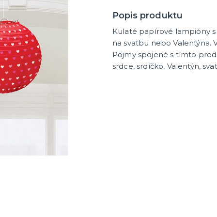
tegorie
dobí
 rozlučku
 tašky
tek
 na rozlučku
na rozlučku
y a placky s nápisem
e na rozlučku
 pro budoucí nevěstu
pro družičky
 pro budoucího ženicha
 pro mládence
rozlučku se svobodou
Popis produktu
Kulaté papírové lampióny s 
na svatbu nebo Valentýna. V
Pojmy spojené s tímto prod
srdce, srdíčko, Valentýn, sva