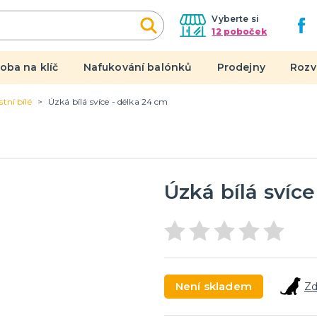
Vyberte si
12 poboček
oba na klíč
Nafukování balónků
Prodejny
Rozv
tní bílé
Úzká bílá svíce - délka 24 cm
y, doplňky, masky
Dárky a žertíky
n
Originální dárky
 do páru
Žertovné předměty
l
Stolní hry
Úzká bílá svíc
tegorie
en
 čert a anděl
nice
í se svobodou
Novinky !
 rozlučku
Nové kostýmy a doplňky
Není skladem
Zd
 a čelenky
na rozlučku