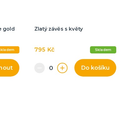
e gold
Zlatý závěs s květy
795 Kč
skladem
Skladem
nout
Do košíku