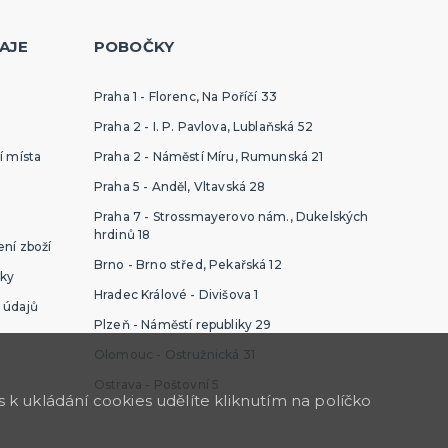
AJE
POBOČKY
Praha 1 - Florenc, Na Poříčí 33
Praha 2 - I. P. Pavlova, Lublaňská 52
í místa
Praha 2 - Náměstí Míru, Rumunská 21
Praha 5 - Anděl, Vltavská 28
Praha 7 - Strossmayerovo nám., Dukelských
hrdinů 18
ní zboží
Brno - Brno střed, Pekařská 12
ky
Hradec Králové - Divišova 1
 údajů
Plzeň - Náměstí republiky 29
Olomouc - Ostružnická 31
Ostrava - Poštovní 5
k ukládání cookies udělíte kliknutím na políčko