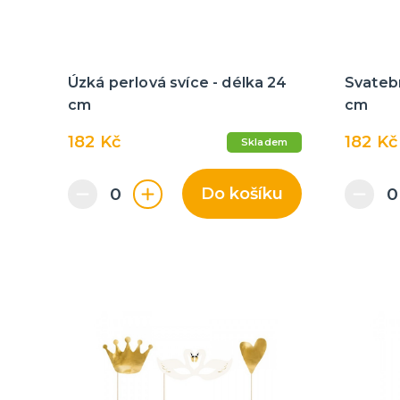
Úzká perlová svíce - délka 24
Svatebn
cm
cm
182 Kč
182 Kč
Skladem
Do košíku