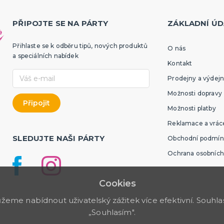
PŘIPOJTE SE NA PÁRTY
ZÁKLADNÍ ÚD
Přihlaste se k odběru tipů, nových produktů
O nás
a speciálních nabídek
Kontakt
Prodejny a výdejn
Možnosti dopravy
Možnosti platby
Reklamace a vráce
SLEDUJTE NAŠI PÁRTY
Obchodní podmín
Ochrana osobních
Cookies
me nabídnout uživatelský zážitek více efektivní. Souhlas 
„Souhlasím".