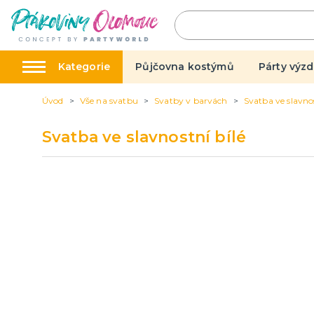
Kategorie
Půjčovna kostýmů
Párty výzd
Úvod
Vše na svatbu
Svatby v barvách
Svatba ve slavnos
Výzdoba na párty
Kostým
Svatba ve slavnostní bílé
Narozeninové oslavy
Valentý
Tématické párty
Kostýmy
Balónky latexové
Karneva
další kategorie
další ka
Obří balónky (1m)
Svíčky a fontány
Ostatní dekorace
Pozvánky
Dětská párty
Párty a oslavy dle typu
Dekorace a doplňky
EKO produkty
Balení dárků
Balónky a hélium
Hallowe
Mikuláš,
Vánoce
Čaroděj
Vše na svatbu
Loučen
Svatby v barvách
Šerpy na
Svatební dekorace
Korunky
Svatební dekorace na auto
Balónky 