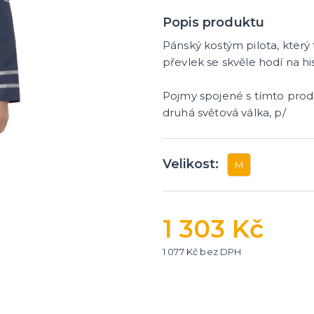
tegorie
dobí
 rozlučku
 tašky
tek
 na rozlučku
na rozlučku
y a placky s nápisem
e na rozlučku
 pro budoucí nevěstu
pro družičky
 pro budoucího ženicha
 pro mládence
rozlučku se svobodou
Popis produktu
Pánský kostým pilota, který 
převlek se skvěle hodí na hi
Pojmy spojené s tímto pro
druhá světová válka, p/
Velikost:
M
1 303 Kč
1 077 Kč bez DPH