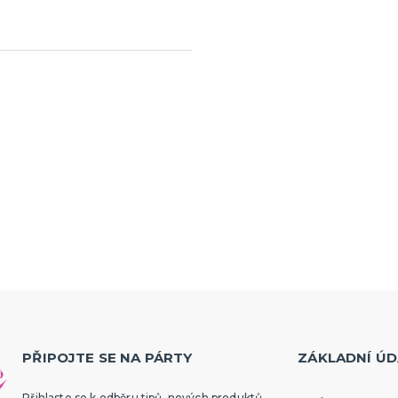
PŘIPOJTE SE NA PÁRTY
ZÁKLADNÍ ÚD
Přihlaste se k odběru tipů, nových produktů