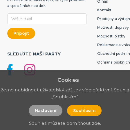
O nás
a speciálních nabídek
Kontakt
Prodejny a výdejn
Možnosti dopravy
Možnosti platby
Reklamace a vráce
SLEDUJTE NAŠI PÁRTY
Obchodní podmín
Ochrana osobních
Cookies
me nabídnout uživatelský zážitek více efektivní. Souhlas 
„Souhlasím".
Nastavení
Souhlasím
Souhlas můžete odmítnout
zde
.