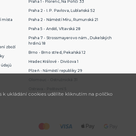
Praha 1 - Florenc, Na Poříčí 33
Praha 2 - I. P. Pavlova, Lublaňská 52
í místa
Praha 2 - Náměstí Míru, Rumunská 21
Praha 5 - Anděl, Vltavská 28
Praha 7 - Strossmayerovo nám., Dukelských
hrdinů 18
ní zboží
Brno - Brno střed, Pekařská 12
ky
Hradec Králové - Divišova 1
 údajů
Plzeň - Náměstí republiky 29
Olomouc - Ostružnická 31
Ostrava - Poštovní 5
k ukládání cookies udělíte kliknutím na políčko