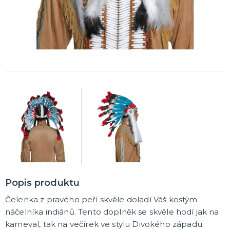
Korunky a čelenky
Balónky na rozlučku
Party nádobí
Brýle na rozlučku
Dárkové tašky
Fotokoutek
Girlandy na rozlučku
Konfety na rozlučku
Podvazky a placky s nápisem
Dekorace na rozlučku
Doplňky pro budoucí nevěstu
Doplňky pro družičky
Doplňky pro budoucího ženicha
Doplňky pro mládence
Hry na rozlučku se svobodou
DALŠÍ KATEGORIE
NOVINKY !
Nové kostýmy a doplňky
Popis produktu
Čelenka z pravého peří skvěle doladí Váš kostým
náčelníka indiánů. Tento doplněk se skvěle hodí jak na
karneval, tak na večírek ve stylu Divokého západu.