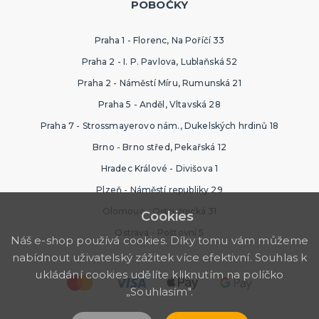
POBOČKY
Praha 1 - Florenc, Na Poříčí 33
Praha 2 - I. P. Pavlova, Lublaňská 52
Praha 2 - Náměstí Míru, Rumunská 21
Praha 5 - Anděl, Vltavská 28
Praha 7 - Strossmayerovo nám., Dukelských hrdinů 18
Brno - Brno střed, Pekařská 12
Hradec Králové - Divišova 1
Plzeň - Náměstí republiky 29
Olomouc - Ostružnická 31
Cookies
Ostrava - Poštovní 5
Náš e-shop používá cookies. Díky tomu vám můžeme
nabídnout uživatelský zážitek více efektivní. Souhlas k
ukládání cookies udělíte kliknutím na políčko
„Souhlasím".