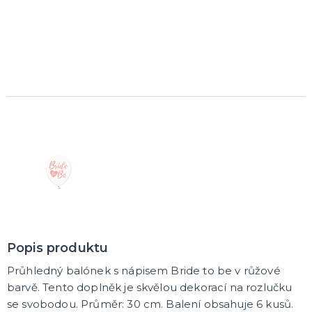
Korunky a čelenky
Balónky na rozlučku
Party nádobí
Brýle na rozlučku
Dárkové tašky
Fotokoutek
Girlandy na rozlučku
Konfety na rozlučku
Podvazky a placky s nápisem
Dekorace na rozlučku
Doplňky pro budoucí nevěstu
Doplňky pro družičky
Doplňky pro budoucího ženicha
Doplňky pro mládence
Hry na rozlučku se svobodou
DALŠÍ KATEGORIE
NOVINKY !
Nové kostýmy a doplňky
Popis produktu
Průhledný balónek s nápisem Bride to be v růžové
barvě. Tento doplněk je skvělou dekorací na rozlučku
se svobodou. Průměr: 30 cm. Balení obsahuje 6 kusů.