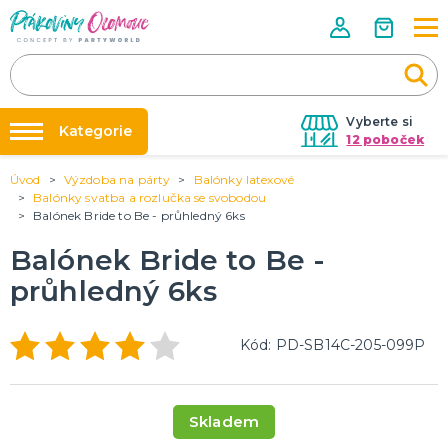
Vyberte si
Kategorie
12 poboček
Úvod
Výzdoba na párty
Balónky latexové
Půjčovna kostýmů
VÝZDOBA NA PÁRTY
Balónky svatba a rozlučka se svobodou
Narozeninové oslavy
Balónek Bride to Be - průhledný 6ks
Párty výzdoba na klíč
Tématické párty
Nafukování balónků
Balónek Bride to Be -
Balónky latexové
Obří balónky (1m)
Svíčky a fontány
Ostatní dekorace
Pozvánky
Dětská párty
Párty a oslavy dle typu
Dekorace a doplňky
EKO produkty
Balení dárků
Balónky a hélium
DALŠÍ KATEGORIE
Prodejny
průhledný 6ks
Rozvoz
KOSTÝMY, DOPLŇKY, MASKY
Kód: PD-SB14C-205-099P
Párty Blog
Valentýn
Kostýmy do páru
O nás
Karneval
Kariéra
Halloween
Mikuláš, čert a anděl
Vánoce
Čarodějnice
DALŠÍ KATEGORIE
Skladem
Kontakt