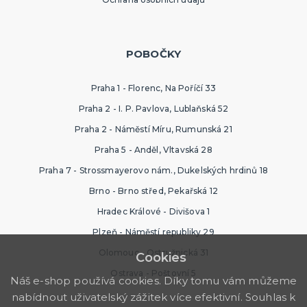
POBOČKY
Praha 1 - Florenc, Na Poříčí 33
Praha 2 - I. P. Pavlova, Lublaňská 52
Praha 2 - Náměstí Míru, Rumunská 21
Praha 5 - Anděl, Vltavská 28
Praha 7 - Strossmayerovo nám., Dukelských hrdinů 18
Brno - Brno střed, Pekařská 12
Hradec Králové - Divišova 1
Plzeň - Náměstí republiky 29
Olomouc - Ostružnická 31
Cookies
Ostrava - Poštovní 5
Náš e-shop používá cookies. Díky tomu vám můžeme
nabídnout uživatelský zážitek více efektivní. Souhlas k