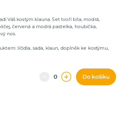
ladí Váš kostým klauna. Set tvoří bíla, modrá,
ličej, červená a modrá pastelka, houbička,
ový nos.
ktem: líčidla, sada, klaun, doplněk ke kostýmu,
Do košíku