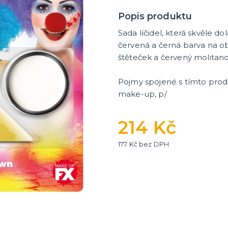
tegorie
dobí
 rozlučku
 tašky
tek
 na rozlučku
na rozlučku
y a placky s nápisem
e na rozlučku
 pro budoucí nevěstu
pro družičky
 pro budoucího ženicha
 pro mládence
rozlučku se svobodou
Popis produktu
Sada líčidel, která skvěle do
červená a černá barva na ob
štěteček a červený molitan
Pojmy spojené s tímto produ
make-up, p/
214 Kč
177 Kč bez DPH