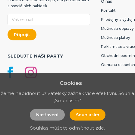
O nás
a speciálních nabídek
Kontakt
Prodejny a výdejn
Možnosti dopravy
Možnosti platby
Reklamace a vráce
SLEDUJTE NAŠI PÁRTY
Obchodní podmín
Ochrana osobních
Cookies
me nabídnout uživatelský zážitek více efektivní. Souhlas 
„Souhlasím".
Nastavení
Souhlasím
Souhlas můžete odmítnout
zde
.