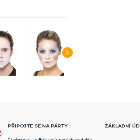
PŘIPOJTE SE NA PÁRTY
ZÁKLADNÍ ÚD
Přihlaste se k odběru tipů, nových produktů