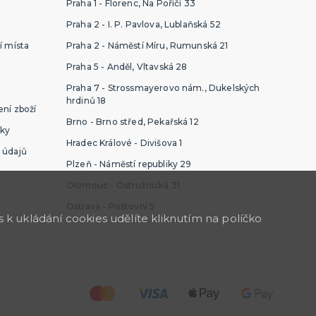
Praha 1 - Florenc, Na Poříčí 33
Praha 2 - I. P. Pavlova, Lublaňská 52
í místa
Praha 2 - Náměstí Míru, Rumunská 21
Praha 5 - Anděl, Vltavská 28
Praha 7 - Strossmayerovo nám., Dukelských
hrdinů 18
ní zboží
Brno - Brno střed, Pekařská 12
ky
Hradec Králové - Divišova 1
 údajů
Plzeň - Náměstí republiky 29
Olomouc - Ostružnická 31
Ostrava - Poštovní 5
k ukládání cookies udělíte kliknutím na políčko