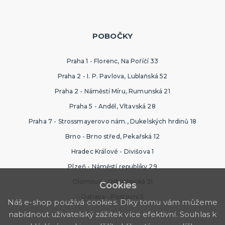
POBOČKY
Praha 1 - Florenc, Na Poříčí 33
Praha 2 - I. P. Pavlova, Lublaňská 52
Praha 2 - Náměstí Míru, Rumunská 21
Praha 5 - Anděl, Vltavská 28
Praha 7 - Strossmayerovo nám., Dukelských hrdinů 18
Brno - Brno střed, Pekařská 12
Hradec Králové - Divišova 1
Plzeň - Náměstí republiky 29
Olomouc - Ostružnická 31
Cookies
Ostrava - Poštovní 5
Náš e-shop používá cookies. Díky tomu vám můžeme
nabídnout uživatelský zážitek více efektivní. Souhlas k