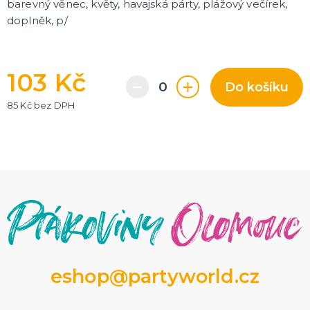
barevný věnec, květy, havajská párty, plážový večírek,
doplněk, p/
103 Kč
Do košíku
85 Kč bez DPH
eshop@partyworld.cz