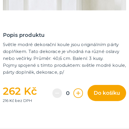
Korunky a čelenky
Balónky na rozlučku
Party nádobí
Brýle na rozlučku
Dárkové tašky
Fotokoutek
Girlandy na rozlučku
Konfety na rozlučku
Podvazky a placky s nápisem
Dekorace na rozlučku
Doplňky pro budoucí nevěstu
Doplňky pro družičky
Doplňky pro budoucího ženicha
Doplňky pro mládence
Hry na rozlučku se svobodou
DALŠÍ KATEGORIE
NOVINKY !
Nové kostýmy a doplňky
Popis produktu
Světle modré dekorační koule jsou originálním párty
doplňkem. Tato dekorace je vhodná na různé oslavy
nebo večírky. Průměr: 40,6 cm. Balení: 3 kusy.
Pojmy spojené s tímto produktem: světle modré koule,
párty doplněk, dekorace, p/
262 Kč
Do košíku
216 Kč bez DPH