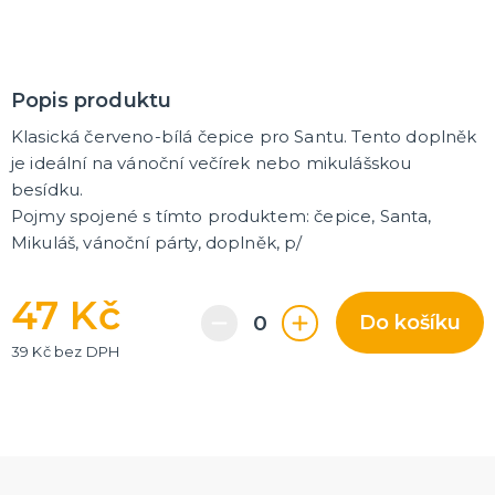
Korunky a čelenky
Balónky na rozlučku
Party nádobí
Brýle na rozlučku
Dárkové tašky
Fotokoutek
Girlandy na rozlučku
Konfety na rozlučku
Podvazky a placky s nápisem
Dekorace na rozlučku
Doplňky pro budoucí nevěstu
Doplňky pro družičky
Doplňky pro budoucího ženicha
Doplňky pro mládence
Hry na rozlučku se svobodou
DALŠÍ KATEGORIE
Popis produktu
NOVINKY !
Nové kostýmy a doplňky
Klasická červeno-bílá čepice pro Santu. Tento doplněk
je ideální na vánoční večírek nebo mikulášskou
besídku.
Pojmy spojené s tímto produktem: čepice, Santa,
Mikuláš, vánoční párty, doplněk, p/
47 Kč
Do košíku
39 Kč bez DPH