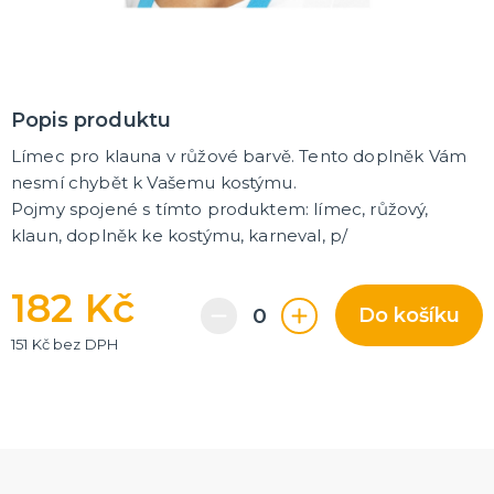
Korunky a čelenky
Balónky na rozlučku
Party nádobí
Brýle na rozlučku
Dárkové tašky
Fotokoutek
Girlandy na rozlučku
Konfety na rozlučku
Podvazky a placky s nápisem
Dekorace na rozlučku
Doplňky pro budoucí nevěstu
Doplňky pro družičky
Doplňky pro budoucího ženicha
Doplňky pro mládence
Hry na rozlučku se svobodou
DALŠÍ KATEGORIE
NOVINKY !
Popis produktu
Nové kostýmy a doplňky
Límec pro klauna v růžové barvě. Tento doplněk Vám
nesmí chybět k Vašemu kostýmu.
Pojmy spojené s tímto produktem: límec, růžový,
klaun, doplněk ke kostýmu, karneval, p/
182 Kč
Do košíku
151 Kč bez DPH