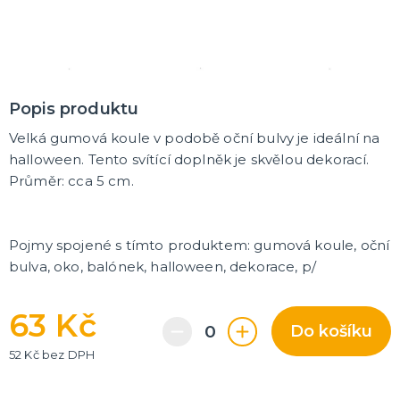
Korunky a čelenky
Balónky na rozlučku
Party nádobí
Brýle na rozlučku
Dárkové tašky
Fotokoutek
Girlandy na rozlučku
Konfety na rozlučku
Podvazky a placky s nápisem
Dekorace na rozlučku
Doplňky pro budoucí nevěstu
Doplňky pro družičky
Doplňky pro budoucího ženicha
Doplňky pro mládence
Hry na rozlučku se svobodou
DALŠÍ KATEGORIE
NOVINKY !
Nové kostýmy a doplňky
Popis produktu
Velká gumová koule v podobě oční bulvy je ideální na
halloween. Tento svítící doplněk je skvělou dekorací.
Průměr: cca 5 cm.
Pojmy spojené s tímto produktem: gumová koule, oční
bulva, oko, balónek,
halloween, dekorace, p/
63 Kč
Do košíku
52 Kč bez DPH