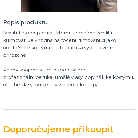
Korunky a čelenky
Balónky na rozlučku
Party nádobí
Brýle na rozlučku
Dárkové tašky
Fotokoutek
Girlandy na rozlučku
Konfety na rozlučku
Podvazky a placky s nápisem
Dekorace na rozlučku
Doplňky pro budoucí nevěstu
Doplňky pro družičky
Doplňky pro budoucího ženicha
Doplňky pro mládence
Hry na rozlučku se svobodou
DALŠÍ KATEGORIE
Popis produktu
NOVINKY !
Kvalitní blond paruka, kterou je možné žehlit i
Nové kostýmy a doplňky
kulmovat. Je vhodná na focení, filmování či jako
doplněk ke kostýmu. Tato paruka vypadá velmi
přirozeně.
Pojmy spojené s tímto produktem:
profesionální paruka, umělé vlasy, doplněk ke kostýmu,
dlouhé vlasy, přirozený vzhled, blond, p/
Doporučujeme přikoupit