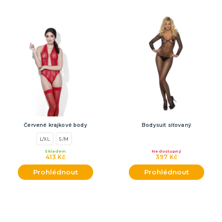
Červené krajkové body
Bodysuit síťovaný
L/XL
S/M
Skladem
Nedostupný
413 Kč
397 Kč
Prohlédnout
Prohlédnout