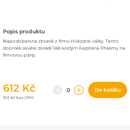
Korunky a čelenky
Balónky na rozlučku
Party nádobí
Brýle na rozlučku
Dárkové tašky
Fotokoutek
Girlandy na rozlučku
Konfety na rozlučku
Podvazky a placky s nápisem
Dekorace na rozlučku
Doplňky pro budoucí nevěstu
Doplňky pro družičky
Doplňky pro budoucího ženicha
Doplňky pro mládence
Hry na rozlučku se svobodou
DALŠÍ KATEGORIE
NOVINKY !
Popis produktu
Nové kostýmy a doplňky
Napodobenina zbraně z filmu Hvězdné války. Tento
doplněk skvěle doladí Váš kostým Kapitána Phasmy na
filmovou párty.
612 Kč
Do košíku
505 Kč bez DPH