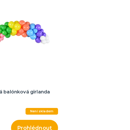
á balónková girlanda
Není skladem
Prohlédnout