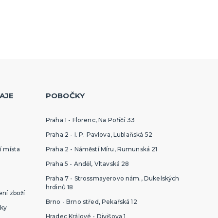
AJE
POBOČKY
Praha 1 - Florenc, Na Poříčí 33
Praha 2 - I. P. Pavlova, Lublaňská 52
í místa
Praha 2 - Náměstí Míru, Rumunská 21
Praha 5 - Anděl, Vltavská 28
Praha 7 - Strossmayerovo nám., Dukelských
hrdinů 18
ní zboží
Brno - Brno střed, Pekařská 12
ky
Hradec Králové - Divišova 1