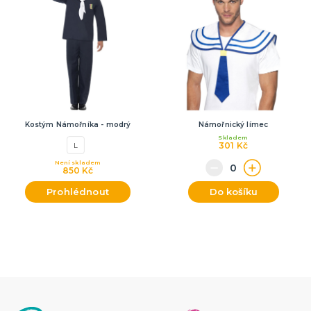
Kostým Námořníka - modrý
Námořnický límec
Skladem
301 Kč
L
Není skladem
850 Kč
Prohlédnout
Do košíku