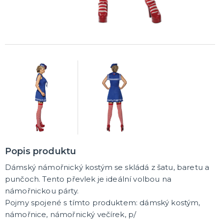
Korunky a čelenky
Balónky na rozlučku
Party nádobí
Brýle na rozlučku
Dárkové tašky
Fotokoutek
Girlandy na rozlučku
Konfety na rozlučku
Podvazky a placky s nápisem
Dekorace na rozlučku
Doplňky pro budoucí nevěstu
Doplňky pro družičky
Doplňky pro budoucího ženicha
Doplňky pro mládence
Hry na rozlučku se svobodou
DALŠÍ KATEGORIE
NOVINKY !
Nové kostýmy a doplňky
Popis produktu
Dámský námořnický kostým se skládá z šatu, baretu a
punčoch. Tento převlek je ideální volbou na
námořnickou párty.
Pojmy spojené s tímto produktem: dámský kostým,
námořnice, námořnický večírek, p/