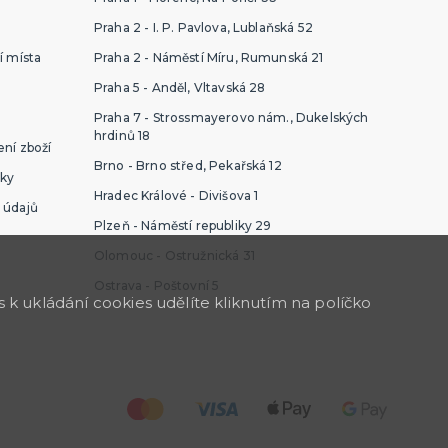
Praha 2 - I. P. Pavlova, Lublaňská 52
í místa
Praha 2 - Náměstí Míru, Rumunská 21
Praha 5 - Anděl, Vltavská 28
Praha 7 - Strossmayerovo nám., Dukelských
hrdinů 18
ní zboží
Brno - Brno střed, Pekařská 12
ky
Hradec Králové - Divišova 1
 údajů
Plzeň - Náměstí republiky 29
Olomouc - Ostružnická 31
Ostrava - Poštovní 5
k ukládání cookies udělíte kliknutím na políčko