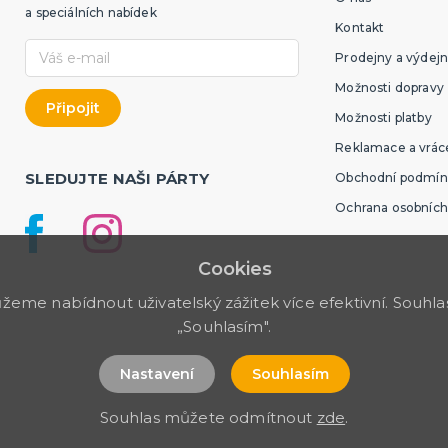
a speciálních nabídek
Kontakt
Prodejny a výdejn
Možnosti dopravy
Možnosti platby
Reklamace a vráce
SLEDUJTE NAŠI PÁRTY
Obchodní podmín
Ochrana osobních
Cookies
me nabídnout uživatelský zážitek více efektivní. Souhlas 
„Souhlasím".
Nastavení
Souhlasím
Souhlas můžete odmítnout
zde
.