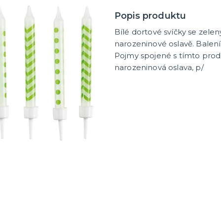
tegorie
dobí
 rozlučku
 tašky
tek
 na rozlučku
na rozlučku
y a placky s nápisem
e na rozlučku
 pro budoucí nevěstu
pro družičky
 pro budoucího ženicha
 pro mládence
rozlučku se svobodou
Popis produktu
Bílé dortové svíčky se zel
narozeninové oslavě. Balení 
Pojmy spojené s tímto produ
narozeninová oslava, p/