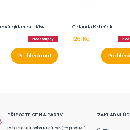
ová girlanda - Kiwi
Girlanda Krteček
126 Kč
Nedostupný
Ned
Prohlédnout
Prohléd
PŘIPOJTE SE NA PÁRTY
ZÁKLADNÍ ÚD
Přihlaste se k odběru tipů, nových produktů
O nás