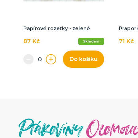
Papírové rozetky - zelené
Prapork
87 Kč
71 Kč
Skladem
Do košíku