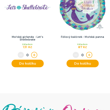
Mořská girlanda - Let's
Fóliový balónek - Mořská panna
Shellebrate
Skladem
Skladem
131 Kč
87 Kč
Do košíku
Do košíku