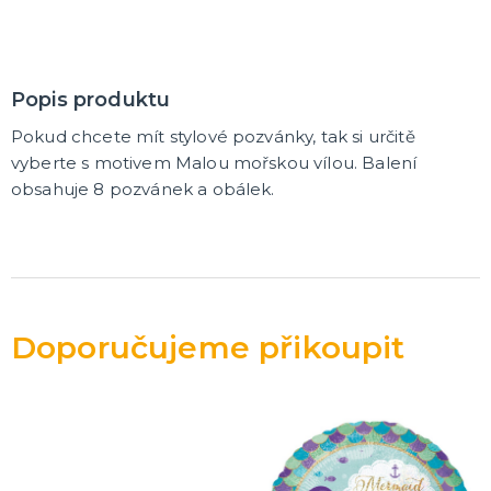
Korunky a čelenky
Balónky na rozlučku
Party nádobí
Brýle na rozlučku
Dárkové tašky
Fotokoutek
Girlandy na rozlučku
Konfety na rozlučku
Podvazky a placky s nápisem
Dekorace na rozlučku
Doplňky pro budoucí nevěstu
Doplňky pro družičky
Doplňky pro budoucího ženicha
Doplňky pro mládence
Hry na rozlučku se svobodou
DALŠÍ KATEGORIE
Popis produktu
NOVINKY !
Nové kostýmy a doplňky
Pokud chcete mít stylové pozvánky, tak si určitě
vyberte s motivem Malou mořskou vílou. Balení
obsahuje 8 pozvánek a obálek.
Doporučujeme přikoupit