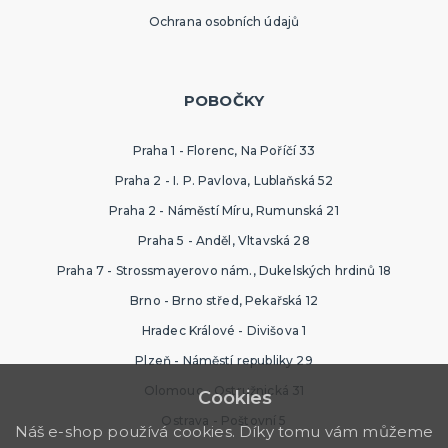
Ochrana osobních údajů
POBOČKY
Praha 1 - Florenc, Na Poříčí 33
Praha 2 - I. P. Pavlova, Lublaňská 52
Praha 2 - Náměstí Míru, Rumunská 21
Praha 5 - Anděl, Vltavská 28
Praha 7 - Strossmayerovo nám., Dukelských hrdinů 18
Brno - Brno střed, Pekařská 12
Hradec Králové - Divišova 1
Plzeň - Náměstí republiky 29
Olomouc - Ostružnická 31
Cookies
Ostrava - Poštovní 5
Náš e-shop používá cookies. Díky tomu vám můžeme