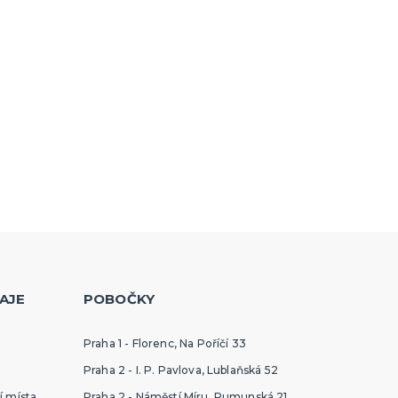
AJE
POBOČKY
Praha 1 - Florenc, Na Poříčí 33
Praha 2 - I. P. Pavlova, Lublaňská 52
í místa
Praha 2 - Náměstí Míru, Rumunská 21