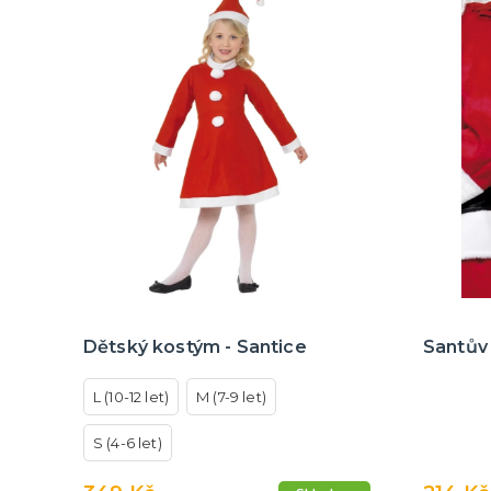
Dětský kostým - Santice
Santův 
L (10-12 let)
M (7-9 let)
S (4-6 let)