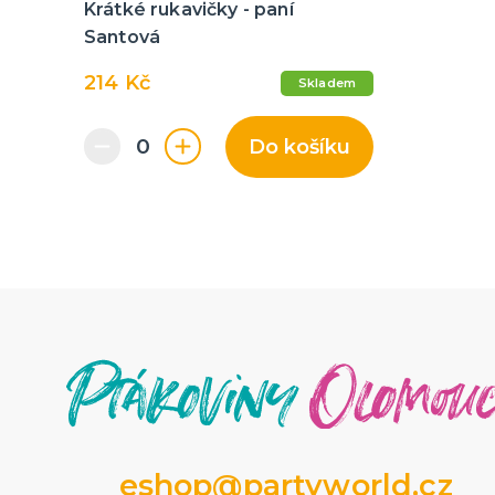
Krátké rukavičky - paní
Santová
214 Kč
Skladem
Do košíku
eshop@partyworld.cz