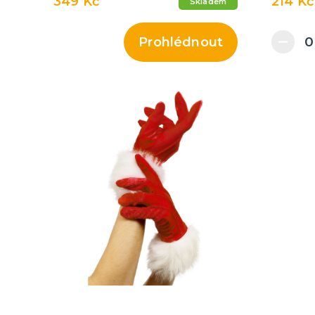
349 Kč
214 Kč
Skladem
Prohlédnout