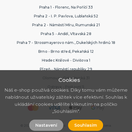
Praha 1 - Florenc, Na Poříčí 33
Praha 2 - I. P. Pavlova, Lublaňská 52
Praha 2 - Náměstí Míru, Rumunská 21
Praha 5 - Anděl, Vltavská 28
Praha 7 - Strossmayerovo nám., Dukelských hrdinů 18
Brno - Brno střed, Pekařská 12
Hradec Králové - Divišova 1
Plzeň - Náměstí republiky 29
Olomouc - Ostružnická 31
Cookies
Ostrava - Poštovní 5
Náš e-shop používá cookies. Díky tomu vám můžeme
nabídnout uživatelský zážitek více efektivní. Souhlas k
ukládání cookies udělíte kliknutím na políčko
„Souhlasím".
Nastavení
Souhlasím
© 2026 Ptákoviny Olomouc. Všechna práva vyhrazena.