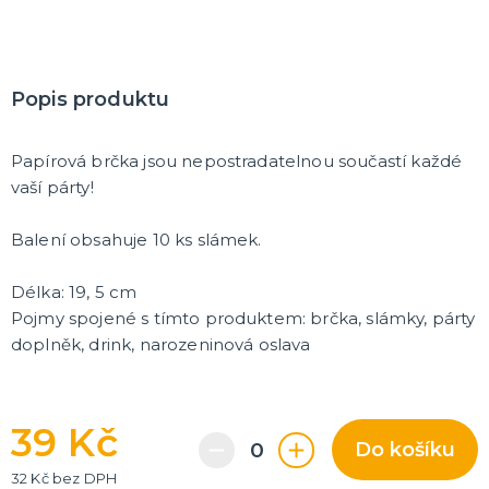
Korunky a čelenky
Balónky na rozlučku
Party nádobí
Brýle na rozlučku
Dárkové tašky
Fotokoutek
Girlandy na rozlučku
Konfety na rozlučku
Podvazky a placky s nápisem
Dekorace na rozlučku
Doplňky pro budoucí nevěstu
Doplňky pro družičky
Doplňky pro budoucího ženicha
Doplňky pro mládence
Hry na rozlučku se svobodou
DALŠÍ KATEGORIE
Popis produktu
NOVINKY !
Nové kostýmy a doplňky
Papírová brčka jsou nepostradatelnou součastí každé
vaší párty!
Balení obsahuje 10 ks slámek.
Délka: 19, 5 cm
Pojmy spojené s tímto produktem: brčka, slámky, párty
doplněk, drink, narozeninová oslava
39 Kč
Do košíku
32 Kč bez DPH